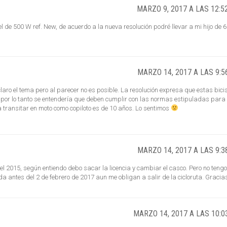
MARZO 9, 2017 A LAS 12:5
l de 500 W ref. New, de acuerdo a la nueva resolución podré llevar a mi hijo de 6
MARZO 14, 2017 A LAS 9:5
laro el tema pero al parecer no es posible. La resolución expresa que estas bici
por lo tanto se entendería que deben cumplir con las normas estipuladas para
transitar en moto como copiloto es de 10 años. Lo sentimos
MARZO 14, 2017 A LAS 9:3
el 2015, según entiendo debo sacar la licencia y cambiar el casco. Pero no tengo
a antes del 2 de febrero de 2017 aun me obligan a salir de la cicloruta. Gracia
MARZO 14, 2017 A LAS 10:0