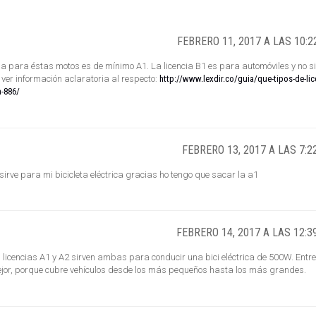
FEBRERO 11, 2017 A LAS 10:2
ida para éstas motos es de mínimo A1. La licencia B1 es para automóviles y no si
ver información aclaratoria al respecto:
http://www.lexdir.co/guia/que-tipos-de-lic
a-886/
FEBRERO 13, 2017 A LAS 7:2
irve para mi bicicleta eléctrica gracias ho tengo que sacar la a1
FEBRERO 14, 2017 A LAS 12:3
s licencias A1 y A2 sirven ambas para conducir una bici eléctrica de 500W. Entre
ejor, porque cubre vehículos desde los más pequeños hasta los más grandes.