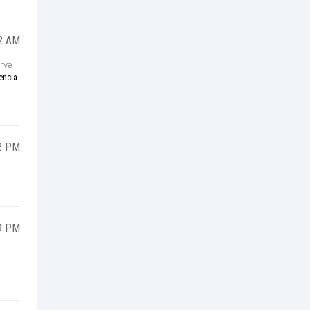
2 AM
rve
encia-
2 PM
9 PM