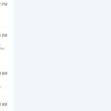
2 PM
6 AM
s
 las
8 AM
s.
3 AM