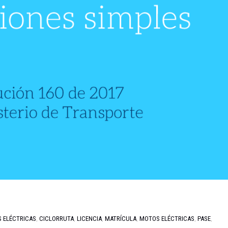
S ELÉCTRICAS
,
CICLORRUTA
,
LICENCIA
,
MATRÍCULA
,
MOTOS ELÉCTRICAS
,
PASE
,