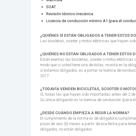
SOAT
Revisión técnico-mecánica
Licencia de conducción mínimo A1 (para el conduc
¿QUIÉNES SÍ ESTÁN OBLIGADOS A TENER ESTOS 
Las bicicletas, scooter y motos eléctricas que hayan si
¿QUIÉNES NO ESTÁN OBLIGADOS A TENER ESTOS
Están exentas las bicicletas, scooter o motos eléctrica
modo que si usted tiene una de éstas, no está en la oblig
sí estamos obligados, es a portar la licencia de conducc
2017.
¿TODAVÍA VENDEN BICICLETAS, SCOOTER O MOTO
Sí, todas las que hayan sido importadas antes del 2 de
Su única obligación es la licencia de conducción (para e
¿DESDE CUÁNDO EMPIEZA A REGIR LA NORMA?
El cumplimiento de la norma es de obligatorio cumplimie
plazo de seis (6) meses a partir de esa fecha para tene
obligados, no están obligados.