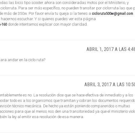
odas las bicis tipo scooter ahora son consideradas motos por el Ministerio, y
ciclorruta. Para ser más específico, no pueden transitar por ciclorruta las que 
 más de 350w. Por favor envía tu queja si la tienes a
cicloruta500w@gmail.com
 hacernos escuchar. Y si quieres puedes ver esta página
n-160
donde intentamos explicar con mayor claridad.
ABRIL 1, 2017 A LAS 4:
ra andar en la ciclo ruta?
ABRIL 3, 2017 A LAS 10:
ntablemente es no. La resolución dice que se hace efectiva de inmediato y a los
modar todo es a los organismos que tramitan y cobran los documentos requerid
 revisión técnico mecánica. De hecho ya están poniendo comparendos o multas
iones para que al menos nos den una transitoriedad ya que el ministerio viol
ién la ley al emitir esa resolución de esa manera.