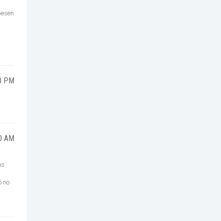
pesen
48 PM
50 AM
os
ó no