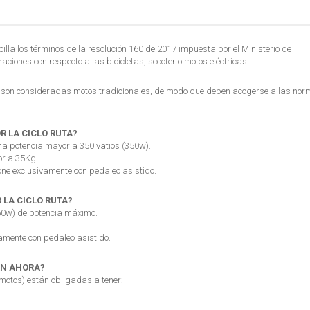
lla los términos de la resolución 160 de 2017 impuesta por el Ministerio de
ciones con respecto a las bicicletas, scooter o motos eléctricas.
ora son consideradas motos tradicionales, de modo que deben acogerse a las no
R LA CICLO RUTA?
una potencia mayor a 350 vatios (350w).
or a 35Kg.
ione exclusivamente con pedaleo asistido.
 LA CICLO RUTA?
350w) de potencia máximo.
camente con pedaleo asistido.
AN AHORA?
 motos) están obligadas a tener: