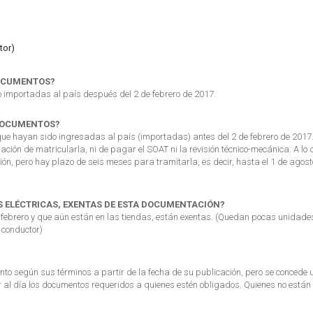
tor)
DOCUMENTOS?
do importadas al país después del 2 de febrero de 2017.
 DOCUMENTOS?
s que hayan sido ingresadas al país (importadas) antes del 2 de febrero de 2017
ación de matricularla, ni de pagar el SOAT ni la revisión técnico-mecánica. A lo 
ión, pero hay plazo de seis meses para tramitarla, es decir, hasta el 1 de agost
S ELÉCTRICAS, EXENTAS DE ESTA DOCUMENTACIÓN?
 febrero y que aún están en las tiendas, están exentas. (Quedan pocas unidade
l conductor)
nto según sus términos a partir de la fecha de su publicación, pero se concede 
r al día los documentos requeridos a quienes estén obligados. Quienes no están