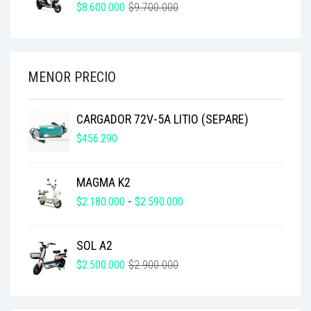
$12.100.000.
$10.650.000.
EL
EL
$
8.600.000
$
9.700.000
PRECIO
PRECIO
ORIGINAL
ACTUAL
ERA:
ES:
$9.700.000.
$8.600.000.
MENOR PRECIO
CARGADOR 72V-5A LITIO (SEPARE)
$
456.290
MAGMA K2
RANGO
$
2.180.000
-
$
2.590.000
DE
PRECIOS:
SOL A2
DESDE
$2.180.000
EL
EL
$
2.500.000
$
2.900.000
HASTA
PRECIO
PRECIO
$2.590.000
ORIGINAL
ACTUAL
ERA:
ES: