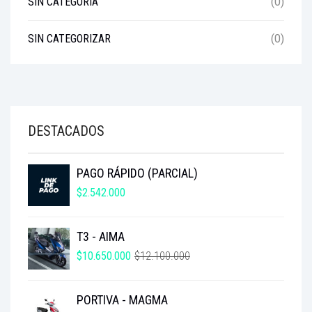
SIN CATEGORÍA
(0)
SIN CATEGORIZAR
(0)
DESTACADOS
PAGO RÁPIDO (PARCIAL)
$
2.542.000
T3 - AIMA
EL
EL
$
10.650.000
$
12.100.000
PRECIO
PRECIO
ORIGINAL
ACTUAL
PORTIVA - MAGMA
ERA:
ES: