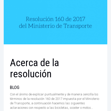
ACCESORIOS
TIENDAS
RESOLUCIÓN 160
BENEFICIOS
Acerca de la
resolución
BLOG
Con el ánimo de explicar puntualmente y de manera sencilla los
términos de la resolución 160 de 2017 impuesta por el Ministerio
de Transporte, a continuación hacemos las siguientes
aclaraciones con respecto a las bicicletas, scooter o motos…