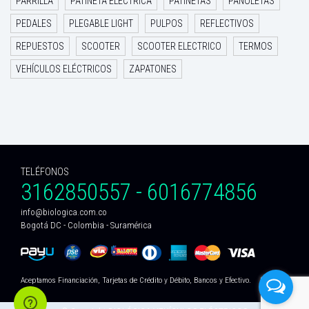
PARRILLA
PATINETA ELECTRICA
PATINETAS
PAÑOLETAS
PEDALES
PLEGABLE LIGHT
PULPOS
REFLECTIVOS
REPUESTOS
SCOOTER
SCOOTER ELECTRICO
TERMOS
VEHÍCULOS ELÉCTRICOS
ZAPATONES
TELÉFONOS
3162850557 - 6016774856
info@biologica.com.co
Bogotá DC - Colombia - Suramérica
Aceptamos Financiación, Tarjetas de Crédito y Débito, Bancos y Efectivo.