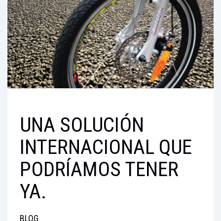
ACCESORIOS
TIENDAS
RESOLUCIÓN 160
BENEFICIOS
UNA SOLUCIÓN
INTERNACIONAL QUE
PODRÍAMOS TENER
YA.
BLOG