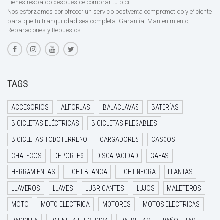
Tienes respaldo después de comprar tu bici.
Nos esforzamos por ofrecer un servicio postventa comprometido y eficiente
para que tu tranquilidad sea completa. Garantía, Mantenimiento,
Reparaciones y Repuestos.
TAGS
ACCESORIOS
ALFORJAS
BALACLAVAS
BATERÍAS
BICICLETAS ELÉCTRICAS
BICICLETAS PLEGABLES
BICICLETAS TODOTERRENO
CARGADORES
CASCOS
CHALECOS
DEPORTES
DISCAPACIDAD
GAFAS
HERRAMIENTAS
LIGHT BLANCA
LIGHT NEGRA
LLANTAS
LLAVEROS
LLAVES
LUBRICANTES
LUJOS
MALETEROS
MOTO
MOTO ELECTRICA
MOTORES
MOTOS ELECTRICAS