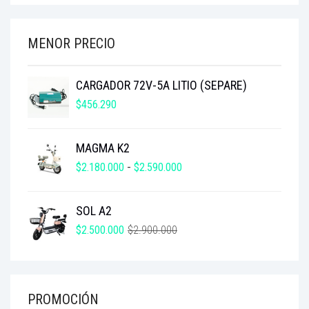
ORIGINAL
ACTUAL
ERA:
ES:
$3.500.000.
$2.980.000.
MENOR PRECIO
CARGADOR 72V-5A LITIO (SEPARE)
$
456.290
MAGMA K2
RANGO
$
2.180.000
-
$
2.590.000
DE
PRECIOS:
SOL A2
DESDE
$2.180.000
EL
EL
$
2.500.000
$
2.900.000
HASTA
PRECIO
PRECIO
$2.590.000
ORIGINAL
ACTUAL
ERA:
ES:
$2.900.000.
$2.500.000.
PROMOCIÓN