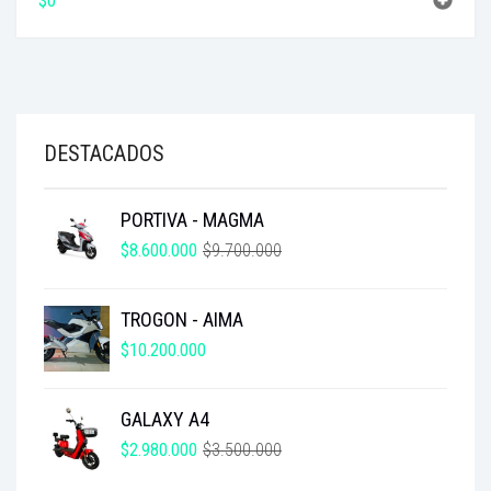
$
0
DESTACADOS
PORTIVA - MAGMA
EL
EL
$
8.600.000
$
9.700.000
PRECIO
PRECIO
ORIGINAL
ACTUAL
TROGON - AIMA
ERA:
ES:
$9.700.000.
$8.600.000.
$
10.200.000
GALAXY A4
EL
EL
$
2.980.000
$
3.500.000
PRECIO
PRECIO