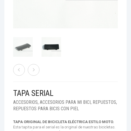
ACCESORIOS
TIENDAS
RESOLUCIÓN 160
BENEFICIOS
TAPA SERIAL
ACCESORIOS
,
ACCESORIOS PARA MI BICI
,
REPUESTOS
,
REPUESTOS PARA BICIS CON PIEL
TAPA ORIGINAL DE BICICLETA ELÉCTRICA ESTILO MOTO.
Esta tapita para el serial es la original de nuestras bicicletas.