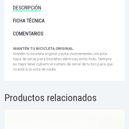
DESCRIPCIÓN
FICHA TÉCNICA
COMENTARIOS
MANTÉN TU BICICLETA ORIGINAL.
Mantén tu bicicleta original y evita inconvenientes con esta
tapa de serial para bicicletas eléctricas estilo moto. Siempre
es mejor tener cubierto el número de serial de tu bici para que
no esté a la vista de nadie.
Productos relacionados