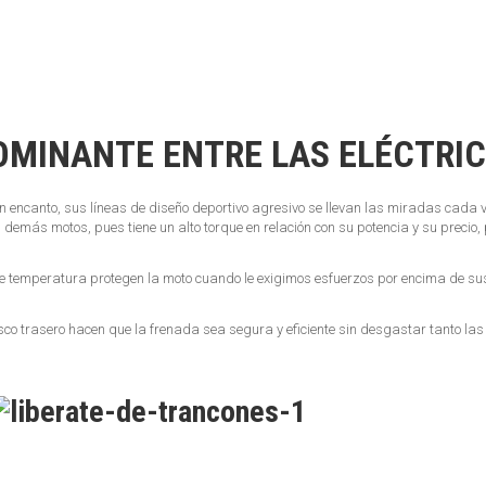
OMINANTE ENTRE LAS ELÉCTRI
encanto, sus líneas de diseño deportivo agresivo se llevan las miradas cada v
emás motos, pues tiene un alto torque en relación con su potencia y su precio
e temperatura protegen la moto cuando le exigimos esfuerzos por encima de sus
isco trasero hacen que la frenada sea segura y eficiente sin desgastar tanto la