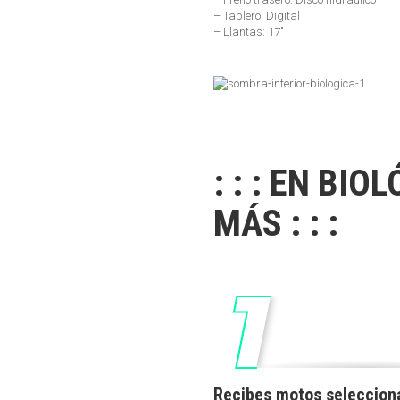
– Tablero: Digital
– Llantas: 17″
: : : EN BIO
MÁS : : :
Recibes motos seleccion