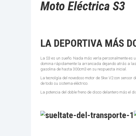
Moto Eléctrica S3
LA DEPORTIVA MÁS D
La S3 es un sueño. Nada más verla personalmente es un 
domina rápidamente la arrancada dejando atrás a las d
gasolina de hasta 300cm3 en su respuesta inicial.
La tecnolgía del novedoso motor de 5kw V2 con sensor d
de todo su sistema eléctrico.
La potencia del doble freno de disco delantero más el d