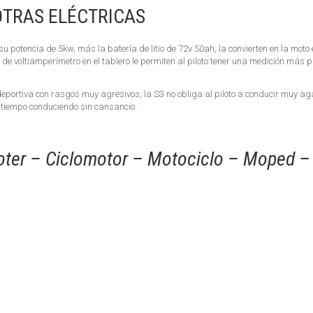
OTRAS ELÉCTRICAS
 potencia de 5kw, más la batería de litio de 72v 50ah, la convierten en la mot
 de voltiamperímetro en el tablero le permiten al piloto tener una medición más 
deportiva con rasgos muy agresivos, la S3 no obliga al piloto a conducir muy a
iempo conduciendo sin cansancio.
ter – Ciclomotor – Motociclo – Moped – B