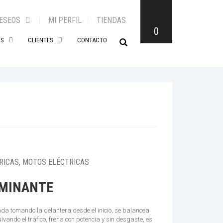
DESEOS
MI PERFIL
TIENDAS
0
OS
CLIENTES
CONTACTO
RICAS
,
MOTOS ELÉCTRICAS
OMINANTE
a tomando la delantera desde el inicio, se balancea
vando el tráfico, frena con potencia y sin desgaste, es