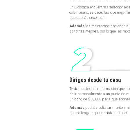
En Biológica encuentras seleccionada
colombiano, es decir, las que mejor fun
que podrás encontrar.
Además
las mejoramos haciendo aju
por otras mejores, por lo que las moto
Diriges desde tu casa
Te damos toda la información que ne
de ir personalmente a un punto de ven
un bono de $50.000 para que abones a
Además
podrás solicitar mantenimie
que no tengas que ir hasta un taller.