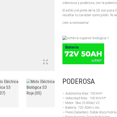
silenciosa y poderosa, con la potenc
El estilo y el porte de la S3 son para 
resaltar tu carácter como piloto. Te ve
¡Ven a connocerla!
PODEROSA
– Autonomía Max: 100 Km*
– Velocidad Max.: 100 Km/H*
– Motor: 5kw (5.000w) V2
– Batería: 72V 50AH Litio
– Freno Delantero: Doble disco hidráu
– Freno trasero: Disco hidráulico