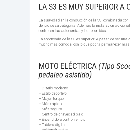
LA S3 ES MUY SUPERIOR A 
La suavidad en la conducción de la S3, combinada con su
dentro de su categoría. Además la instalación adicional
control en las autonomías y los recorridos.
La ergonomía de la S3 es superior. A pesar de ser una 
mucho más cómoda, con lo que podrá permanecer más t
MOTO ELÉCTRICA
(Tipo Scoo
pedaleo asistido)
– Diseño moderno
– Estilo deportivo
– Mayor torque
– Más rápida
– Más segura
– Centro de gravedad bajo
– Encendido a control remoto
– Tablero digital
– Voltiamérimetro