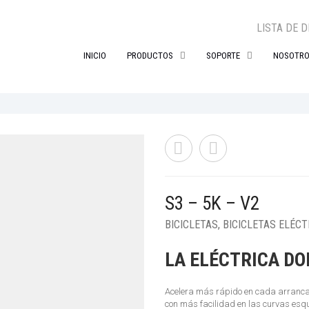
LISTA DE 
INICIO
PRODUCTOS
SOPORTE
NOSOTR
S3 – 5K – V2
BICICLETAS
,
BICICLETAS ELÉCT
LA ELÉCTRICA D
Acelera más rápido en cada arrancad
con más facilidad en las curvas esqui