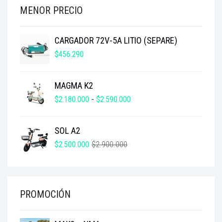
$4.398.900
MENOR PRECIO
HASTA
$4.598.000
CARGADOR 72V-5A LITIO (SEPARE)
$
456.290
MAGMA K2
RANGO
$
2.180.000
-
$
2.590.000
DE
PRECIOS:
SOL A2
DESDE
$2.180.000
EL
EL
$
2.500.000
$
2.900.000
HASTA
PRECIO
PRECIO
$2.590.000
ORIGINAL
ACTUAL
ERA:
ES:
$2.900.000.
$2.500.000.
PROMOCIÓN