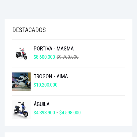
DESTACADOS
PORTIVA - MAGMA
EL
EL
$
8.600.000
$
9.700.000
PRECIO
PRECIO
ORIGINAL
ACTUAL
TROGON - AIMA
ERA:
ES:
$9.700.000.
$8.600.000.
$
10.200.000
ÁGUILA
RANGO
$
4.398.900
-
$
4.598.000
DE
PRECIOS:
DESDE