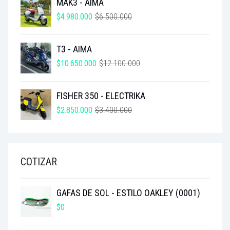
MAK3 - AIMA
EL
EL
$
4.980.000
$
6.500.000
PRECIO
PRECIO
ORIGINAL
ACTUAL
T3 - AIMA
ERA:
ES:
$6.500.000.
$4.980.000.
EL
EL
$
10.650.000
$
12.100.000
PRECIO
PRECIO
ORIGINAL
ACTUAL
FISHER 350 - ELECTRIKA
ERA:
ES:
$12.100.000.
$10.650.000.
EL
EL
$
2.850.000
$
3.400.000
PRECIO
PRECIO
ORIGINAL
ACTUAL
ERA:
ES:
$3.400.000.
$2.850.000.
COTIZAR
GAFAS DE SOL - ESTILO OAKLEY (0001)
$
0