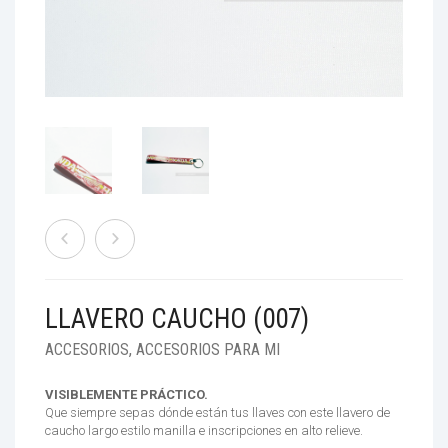
ACCESORIOS
TIENDAS
RESOLUCIÓN 160
BENEFICIOS
LLAVERO CAUCHO (007)
ACCESORIOS
,
ACCESORIOS PARA MI
VISIBLEMENTE PRÁCTICO.
Que siempre sepas dónde están tus llaves con este llavero de
caucho largo estilo manilla e inscripciones en alto relieve.