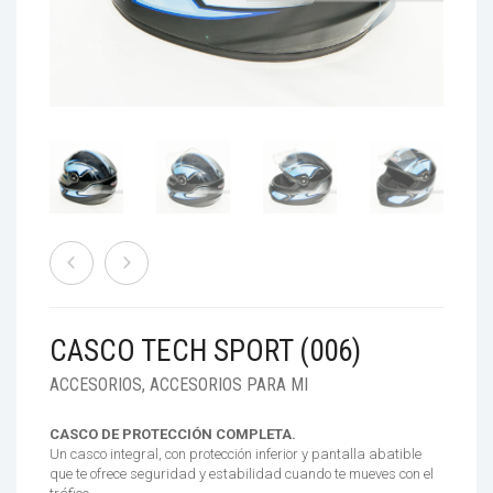
ACCESORIOS
TIENDAS
RESOLUCIÓN 160
BENEFICIOS
CASCO TECH SPORT (006)
ACCESORIOS
,
ACCESORIOS PARA MI
CASCO DE PROTECCIÓN COMPLETA.
Un casco integral, con protección inferior y pantalla abatible
que te ofrece seguridad y estabilidad cuando te mueves con el