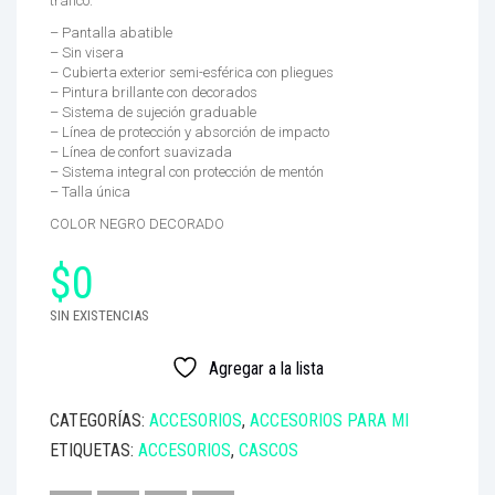
tráfico.
– Pantalla abatible
– Sin visera
– Cubierta exterior semi-esférica con pliegues
– Pintura brillante con decorados
– Sistema de sujeción graduable
– Línea de protección y absorción de impacto
– Línea de confort suavizada
– Sistema integral con protección de mentón
– Talla única
COLOR NEGRO DECORADO
$
0
SIN EXISTENCIAS
Agregar a la lista
CATEGORÍAS:
ACCESORIOS
,
ACCESORIOS PARA MI
ETIQUETAS:
ACCESORIOS
,
CASCOS