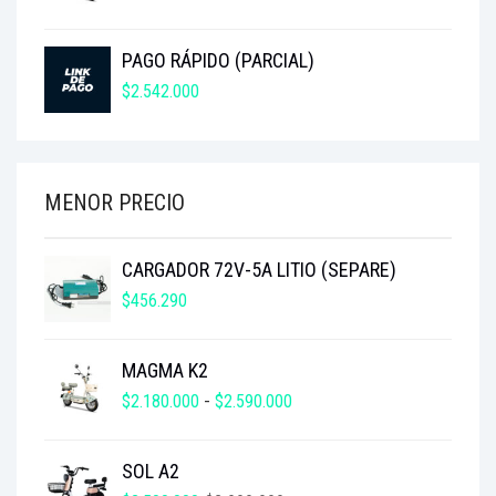
DE
PRECIOS:
PAGO RÁPIDO (PARCIAL)
DESDE
$2.180.000
$
2.542.000
HASTA
$2.590.000
MENOR PRECIO
CARGADOR 72V-5A LITIO (SEPARE)
$
456.290
MAGMA K2
RANGO
$
2.180.000
-
$
2.590.000
DE
PRECIOS:
SOL A2
DESDE