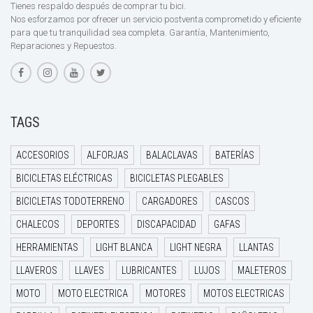
Tienes respaldo después de comprar tu bici.
Nos esforzamos por ofrecer un servicio postventa comprometido y eficiente
para que tu tranquilidad sea completa. Garantía, Mantenimiento,
Reparaciones y Repuestos.
TAGS
ACCESORIOS
ALFORJAS
BALACLAVAS
BATERÍAS
BICICLETAS ELÉCTRICAS
BICICLETAS PLEGABLES
BICICLETAS TODOTERRENO
CARGADORES
CASCOS
CHALECOS
DEPORTES
DISCAPACIDAD
GAFAS
HERRAMIENTAS
LIGHT BLANCA
LIGHT NEGRA
LLANTAS
LLAVEROS
LLAVES
LUBRICANTES
LUJOS
MALETEROS
MOTO
MOTO ELECTRICA
MOTORES
MOTOS ELECTRICAS