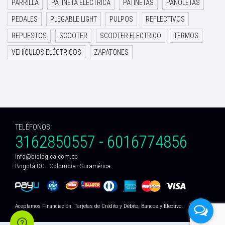
PARRILLA
PATINETA ELECTRICA
PATINETAS
PAÑOLETAS
PEDALES
PLEGABLE LIGHT
PULPOS
REFLECTIVOS
REPUESTOS
SCOOTER
SCOOTER ELECTRICO
TERMOS
VEHÍCULOS ELÉCTRICOS
ZAPATONES
TELÉFONOS
3162850557 - 6016774856
info@biologica.com.co
Bogotá DC - Colombia - Suramérica
Aceptamos Financiación, Tarjetas de Crédito y Débito, Bancos y Efectivo.