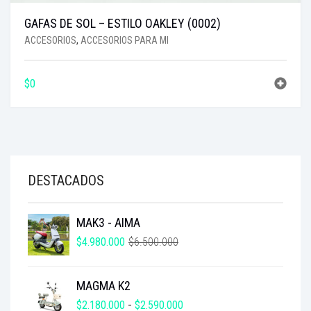
GAFAS DE SOL – ESTILO OAKLEY (0002)
ACCESORIOS
,
ACCESORIOS PARA MI
$
0
DESTACADOS
MAK3 - AIMA
EL
EL
$
4.980.000
$
6.500.000
PRECIO
PRECIO
ORIGINAL
ACTUAL
MAGMA K2
ERA:
ES:
$6.500.000.
$4.980.000.
RANGO
$
2.180.000
-
$
2.590.000