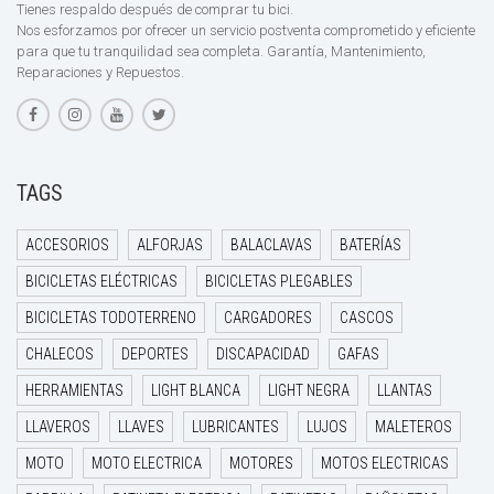
Tienes respaldo después de comprar tu bici.
Nos esforzamos por ofrecer un servicio postventa comprometido y eficiente
para que tu tranquilidad sea completa. Garantía, Mantenimiento,
Reparaciones y Repuestos.
TAGS
ACCESORIOS
ALFORJAS
BALACLAVAS
BATERÍAS
BICICLETAS ELÉCTRICAS
BICICLETAS PLEGABLES
BICICLETAS TODOTERRENO
CARGADORES
CASCOS
CHALECOS
DEPORTES
DISCAPACIDAD
GAFAS
HERRAMIENTAS
LIGHT BLANCA
LIGHT NEGRA
LLANTAS
LLAVEROS
LLAVES
LUBRICANTES
LUJOS
MALETEROS
MOTO
MOTO ELECTRICA
MOTORES
MOTOS ELECTRICAS