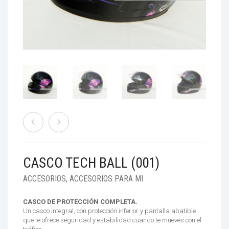
ACCESORIOS
TIENDAS
RESOLUCIÓN 160
BENEFICIOS
CASCO TECH BALL (001)
ACCESORIOS
,
ACCESORIOS PARA MI
CASCO DE PROTECCIÓN COMPLETA.
Un casco integral, con protección inferior y pantalla abatible
que te ofrece seguridad y estabilidad cuando te mueves con el