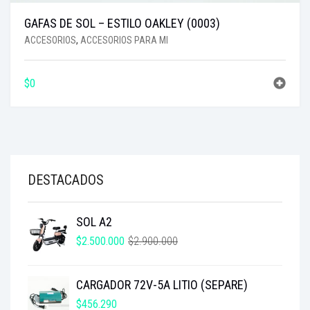
GAFAS DE SOL – ESTILO OAKLEY (0003)
ACCESORIOS
,
ACCESORIOS PARA MI
$
0
DESTACADOS
SOL A2
EL
EL
$
2.500.000
$
2.900.000
PRECIO
PRECIO
ORIGINAL
ACTUAL
CARGADOR 72V-5A LITIO (SEPARE)
ERA:
ES:
$2.900.000.
$2.500.000.
$
456.290