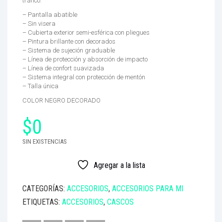
tráfico.
– Pantalla abatible
– Sin visera
– Cubierta exterior semi-esférica con pliegues
– Pintura brillante con decorados
– Sistema de sujeción graduable
– Línea de protección y absorción de impacto
– Línea de confort suavizada
– Sistema integral con protección de mentón
– Talla única
COLOR NEGRO DECORADO
$
0
SIN EXISTENCIAS
Agregar a la lista
CATEGORÍAS:
ACCESORIOS
,
ACCESORIOS PARA MI
ETIQUETAS:
ACCESORIOS
,
CASCOS