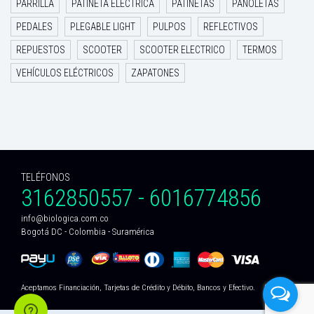
PARRILLA
PATINETA ELECTRICA
PATINETAS
PAÑOLETAS
PEDALES
PLEGABLE LIGHT
PULPOS
REFLECTIVOS
REPUESTOS
SCOOTER
SCOOTER ELECTRICO
TERMOS
VEHÍCULOS ELÉCTRICOS
ZAPATONES
TELÉFONOS
3162850557 - 6016774856
info@biologica.com.co
Bogotá DC - Colombia - Suramérica
Aceptamos Financiación, Tarjetas de Crédito y Débito, Bancos y Efectivo.