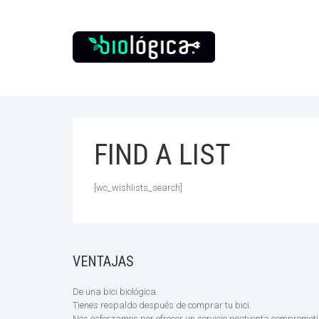
FIND A LIST
[wc_wishlists_search]
VENTAJAS
De una bici biológica.
Tienes respaldo después de comprar tu bici.
Nos esforzamos por ofrecer un servicio postventa compromet