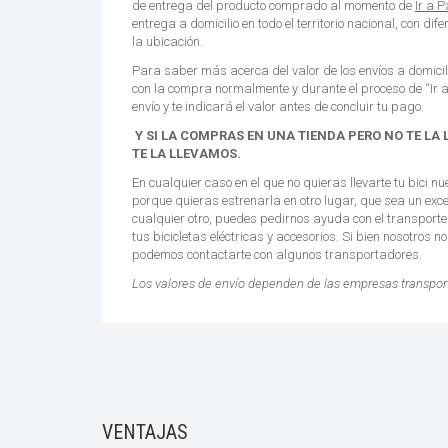
de entrega del producto comprado al momento de
Ir a 
entrega a domicilio en todo el territorio nacional, con di
la ubicación.
Para saber más acerca del valor de los envíos a domici
con la compra normalmente y durante el proceso de “Ir a 
envío y te indicará el valor antes de concluir tu pago.
Y SI LA COMPRAS EN UNA TIENDA PERO NO TE LA
TE LA LLEVAMOS.
En cualquier caso en el que no quieras llevarte tu bici n
porque quieras estrenarla en otro lugar, que sea un exce
cualquier otro, puedes pedirnos ayuda con el transporte
tus bicicletas eléctricas y accesorios. Si bien nosotros n
podemos contactarte con algunos transportadores.
Los valores de envío dependen de las empresas transpor
VENTAJAS